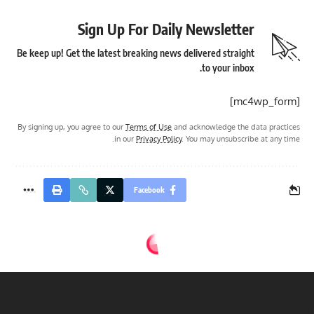
Sign Up For Daily Newsletter
Be keep up! Get the latest breaking news delivered straight
to your inbox.
[mc4wp_form]
By signing up, you agree to our
Terms of Use
and acknowledge the data practices
in our
Privacy Policy
. You may unsubscribe at any time.
Facebook