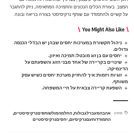
המצב. בעזרת הכלים הנכונים והתמיכה המתאימה, ניתן להתגבר
על קשיים ולהתמודד עם שותף נרקיסיסטי בצורה בריאה ובונה.
You Might Also Like
ניהול תקשורת במערכות יחסים שבהן יש הבדלי הכנסה
גדולים.
יחסים עם בן זוג מובטל: תמיכה ואיזון.
שינויים בקריירה של אחד מבני הזוג והשפעתם על
הדינמיקה.
זוגיות ויזמות: איך להחזיק מערכת יחסים כשיש עסק
משותף.
השפעת קריירה צבאית על חיי המשפחה.
אהבהמעברלגבולות
,
החלמהמולשותפיםנרקיסיסטיים
,
מתויג:
התמודדותעםנרקיסיזם
,
יחסיםנרקיסיסטיים