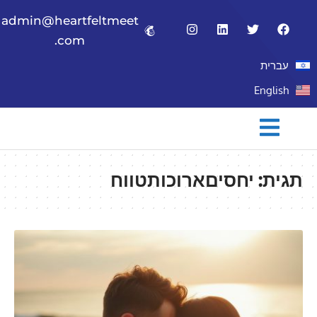
admin@heartfeltmeet
.com
עברית
English
תגית:
יחסיםארוכותטווח