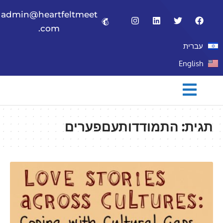
admin@heartfeltmeet
.com
עברית
English
תגית:
התמודדותעםפערים