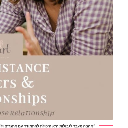
״אהבה מעבר לגבולות היא היכולת להתמודד עם אתגרים ולחז