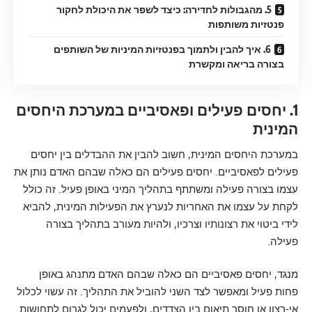
5. מהגבולות לחדירה: כיצד לשפר את היכולת לחקור
פנטזיות משותפות
6. איך להבין ולתמוך בפנטזיות המיניות של השותפים
בצורה בריאה ומקשרת
1. יחסים פעילים ופאסיביים במערכת היחסים
המינית
במערכת היחסים המינית, חשוב להבין את ההבדלים בין יחסים
פעילים לפאסיביים. יחסים פעילים הם כאלה שבהם האדם נותן את
עצמו בצורה פעילה ומשתתף בתהליך המיני באופן פעיל. זה כולל
לקחת על עצמו את האחריות לנערץ את הפעילות המינית, להביא
לידי ביטוי את רצונותיו וצרכיו, ולהיות מעורב בתהליך בצורה
פעילה.
מנגד, יחסים פאסיביים הם כאלה שבהם האדם מתנהג באופן
פחות פעיל ומאפשר לצד השני להוביל את התהליך. זה עשוי לכלול
אי-רצון או חוסר תיאום בין הצדדים, ולפעמים יכול לגרום לתחושות