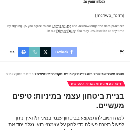
to your inbox.
[mc4wp_form]
By signing up, you agree to our
Terms of Use
and acknowledge the data practices
in our
Privacy Policy
. You may unsubscribe at any time.
Facebook
אהבה מעבר לגבולות
>
בלוג
>
דינמיקה מינית ותקשורת אינטימית
>
בניית ביטחון עצמי במיניות
דינמיקה מינית ותקשורת אינטימית
בניית ביטחון עצמי במיניות: טיפים
מעשיים.
למה חשוב להתמקצע בביטחון עצמי במיניות? ואיך ניתן
לפעול בצורה פעילה כדי להגן על עצמנו? בואו נגלה יחד את