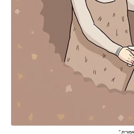
מורית.״