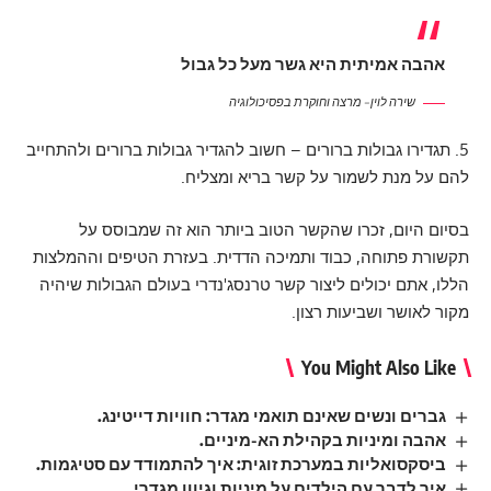
אהבה אמיתית היא גשר מעל כל גבול
שירה לוין – מרצה וחוקרת בפסיכולוגיה
5. תגדירו גבולות ברורים – חשוב להגדיר גבולות ברורים ולהתחייב
להם על מנת לשמור על קשר בריא ומצליח.
בסיום היום, זכרו שהקשר הטוב ביותר הוא זה שמבוסס על
תקשורת פתוחה, כבוד ותמיכה הדדית. בעזרת הטיפים וההמלצות
הללו, אתם יכולים ליצור קשר טרנסג'נדרי בעולם הגבולות שיהיה
מקור לאושר ושביעות רצון.
You Might Also Like
גברים ונשים שאינם תואמי מגדר: חוויות דייטינג.
אהבה ומיניות בקהילת הא-מיניים.
ביסקסואליות במערכת זוגית: איך להתמודד עם סטיגמות.
איך לדבר עם הילדים על מיניות וגיוון מגדרי.