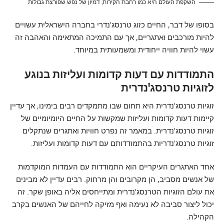
השקפת העולם היא כמו רחבת הקירות, דמיון של נפש שפורצת גבולות
בסופו של דבר, החיים כזוג טרנסג'נדרי בחברה הישראלית עשויים
להיות מורכבים ואתגריים, אך עם התמיכה המתאימה והאהבה זה
עשוי להיות חוויה ייחודית ומשמעותית במיוחד.
התמודדות עם דעות קדומות ועליזות בנוגע
לזוגיות טרנסג'נדרית
זוגיות טרנסג'נדרית היא תחום שבו מתמקדים רבים בימינו, אך עדיין
קיימות דעות קדומות ועליזות שמקשות על החיים היומיומיים של
זוגיות טרנסג'נדרית. במאמר זה נפרט חוויות ואתגרים שנתקלים
זוגיות טרנסג'נדריות בהתמודדותם עם דעות קדומות ועליזות.
אחד האתגרים העיקריים הוא התמודדות עם העמדות המוקדמות
של אנשים מסביב, הן מקרובים והן מרחוק. רבים עדיין לא מבינים
את עולם הזוגיות הטרנסג'נדרית ומתייחסים אליה באופן שקר. זה
יכול ליצור סביבה לא נעימה ואף מזיקה לחייהם של האנשים בקרב
הקהילה.